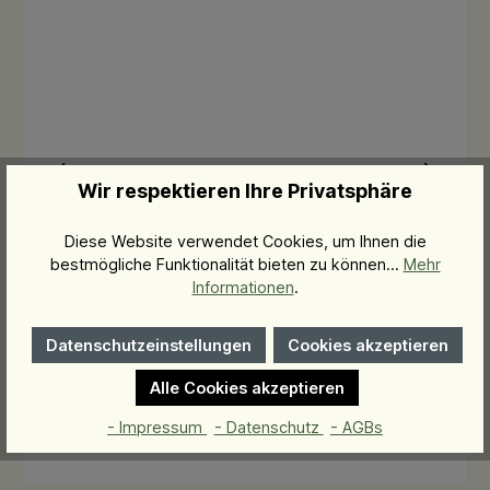
Wir respektieren Ihre Privatsphäre
Calming Niacin Serum
Diese Website verwendet Cookies, um Ihnen die
beruhigendes Serum
bestmögliche Funktionalität bieten zu können...
Mehr
Informationen
.
72,00 €*
Datenschutzeinstellungen
Cookies akzeptieren
Alle Cookies akzeptieren
In den Warenkorb
- Impressum
- Datenschutz
- AGBs
2.400,00 €* / 1 Liter