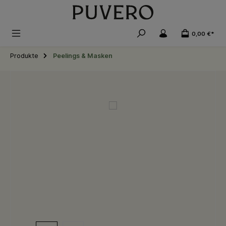
alt springen
0,00 €*
Produkte
Peelings & Masken
Bildergalerie überspringen