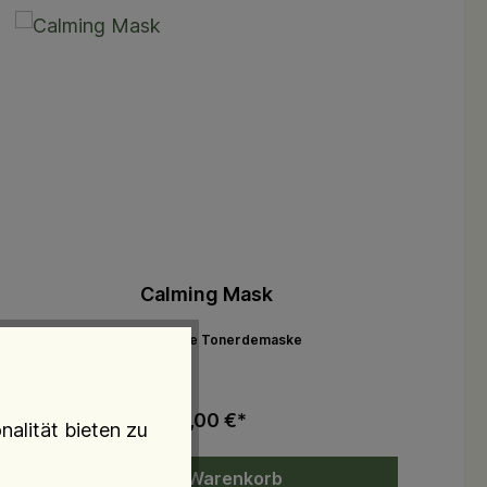
Calming Mask
beruhigende Tonerdemaske
59,00 €*
alität bieten zu
In den Warenkorb