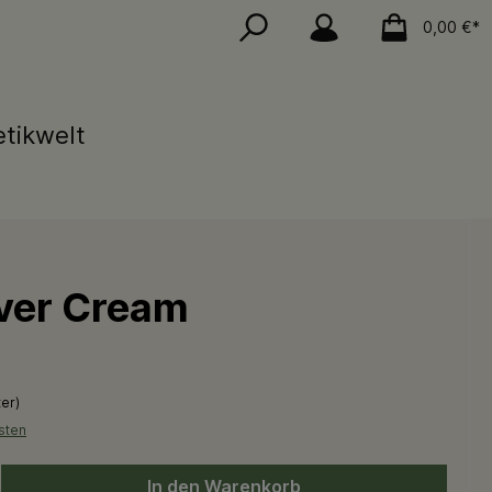
0,00 €*
tikwelt
lver Cream
ter)
sten
en Wert ein oder benutze die Schaltflächen um die Anzahl zu erhöhen oder 
In den Warenkorb