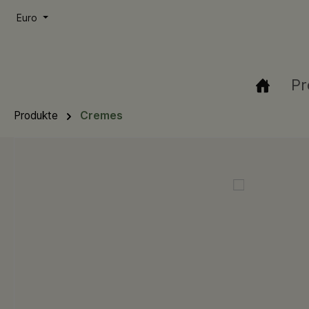
springen
Zur Hauptnavigation springen
Euro
Pr
Produkte
Cremes
Bildergalerie überspringen