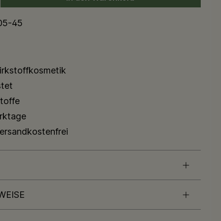
05-45
rkstoffkosmetik
tet
toffe
erktage
versandkostenfrei
WEISE