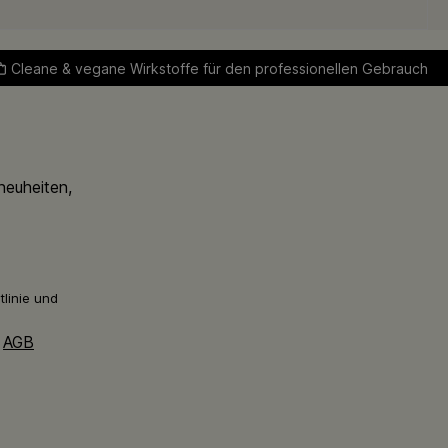
Cleane & vegane Wirkstoffe für den professionellen Gebrauch
neuheiten,
linie
und
e
AGB