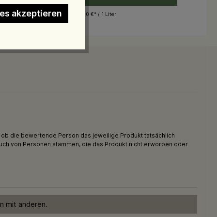
ies akzeptieren
1.180,00 €* / 1 Liter
, ob die bewertende Person das jeweilige Produkt tatsächlich
auch von Personen stammen, die das Produkt nicht erworben oder
n mit anderen.