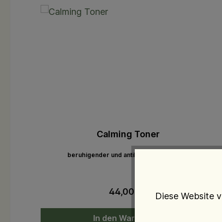
Produktgalerie überspringen
Calming Toner
beruhigender und antibakterieller Toner
44,00 €*
Diese Website v
In den Warenkorb