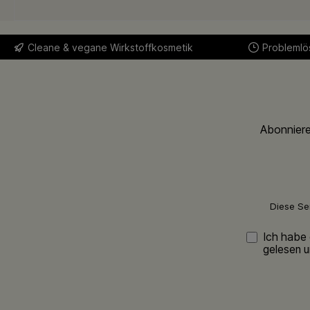
Cleane & vegane Wirkstoffkosmetik
Problemlös
Abonniere
Diese Se
Ich habe
gelesen u