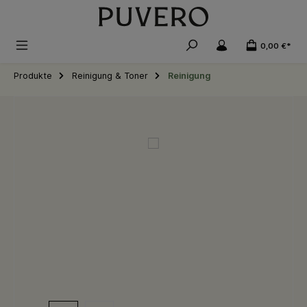
alt springen
0,00 €*
Produkte
Reinigung & Toner
Reinigung
Bildergalerie überspringen