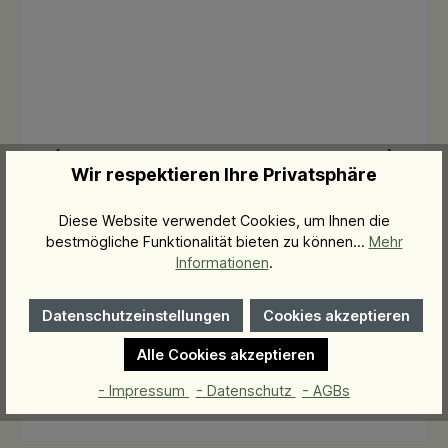
Wir respektieren Ihre Privatsphäre
Hyaluronic Toner
Diese Website verwendet Cookies, um Ihnen die
durchfeuchtender Toner
bestmögliche Funktionalität bieten zu können...
Mehr
Informationen
.
39,00 €*
Datenschutzeinstellungen
Cookies akzeptieren
Alle Cookies akzeptieren
In den Warenkorb
- Impressum
- Datenschutz
- AGBs
390,00 €* / 1 Liter