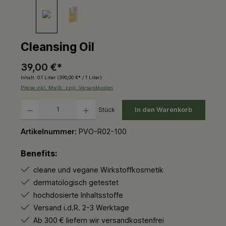
Cleansing Oil
39,00 €*
Inhalt:
0.1 Liter
(390,00 €* / 1 Liter)
Preise inkl. MwSt. zzgl. Versandkosten
Produkt Anzahl: Gib den gewünschten Wert ein oder benutze die Schaltflächen um die 
Stück
In den Warenkorb
Artikelnummer:
PVO-R02-100
Benefits:
cleane und vegane Wirkstoffkosmetik
dermatologisch getestet
hochdosierte Inhaltsstoffe
Versand i.d.R. 2-3 Werktage
Ab 300 € liefern wir versandkostenfrei