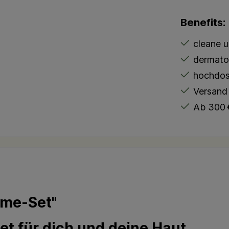
Benefits:
cleane 
dermato
hochdosi
Versand 
Ab 300 €
ime-Set"
et für dich und deine Haut