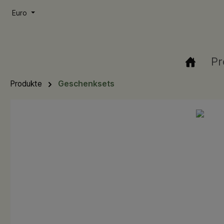
springen
Zur Hauptnavigation springen
Euro
Pr
Produkte
Geschenksets
Bildergalerie überspringen