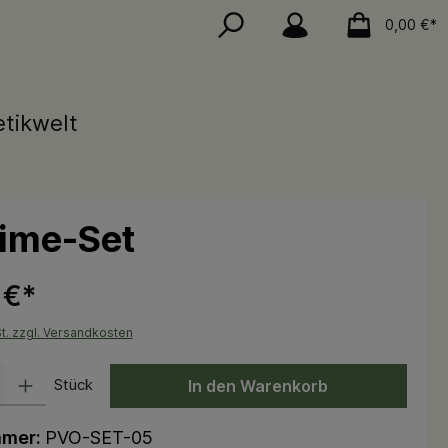
0,00 €*
tikwelt
ime-Set
 €*
St. zzgl. Versandkosten
 Gib den gewünschten Wert ein oder benutze die Schaltflächen um die Anzah
Stück
In den Warenkorb
mmer:
PVO-SET-05