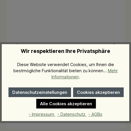
Wir respektieren Ihre Privatsphäre
Hyaluronic Toner
Diese Website verwendet Cookies, um Ihnen die
e
durchfeuchtender Toner
bestmögliche Funktionalität bieten zu können...
Mehr
Informationen
.
39,00 €*
Datenschutzeinstellungen
Cookies akzeptieren
Alle Cookies akzeptieren
In den Warenkorb
- Impressum
- Datenschutz
- AGBs
390,00 €* / 1 Liter