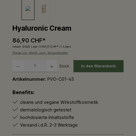
Hyaluronic Cream
86,90 CHF*
Inhalt:
0.045 Liter
(1.931,11 CHF* / 1 Liter)
Preise inkl. MwSt. zzgl. Versandkosten
Produkt Anzahl: Gib den gewünschten Wert ein oder benutze die Schaltflächen um die 
Stück
In den Warenkorb
Artikelnummer:
PVO-C01-45
Benefits:
cleane und vegane Wirkstoffkosmetik
dermatologisch getestet
hochdosierte Inhaltsstoffe
Versand i.d.R. 2-3 Werktage