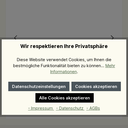
Wir respektieren Ihre Privatsphäre
Hyaluronic Booster Serum
Diese Website verwendet Cookies, um Ihnen die
e
luxuriöser Feuchtigkeitsbooster
bestmögliche Funktionalität bieten zu können...
Mehr
Informationen
.
90,20 CHF*
Datenschutzeinstellungen
Cookies akzeptieren
In den Warenkorb
Alle Cookies akzeptieren
3.006,67 CHF* / 1 Liter
- Impressum
- Datenschutz
- AGBs